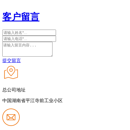
客户留言
提交留言
总公司地址
中国湖南省平江寺前工业小区