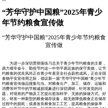
“芳华守护中国粮”2025年青少
年节约粮食宣传做
“芳华守护中国粮”2025年青少年节约粮食
宣传做
为进一步深切贯彻落练习总关于青少年节约粮食的主要，
鼎力艰辛奋斗、勤俭节约这一中华平易近族的保守美德，让节
约粮食的优良风尚正在青少年甚至全社会蔚然成风，正在全国
食物平安宣传周之际，倡议新一届“芳华守护中国粮”青少年节
约粮食宣传做品搜集勾当。对粮食出产、加工、储存、运输和
消费等环节中的节粮减损现象进行深切调研，针对发觉的问
题，对现有的产物及工艺提出愈加科学、无效的操做方式。好
比，研发一种新型的粮食储存设备，能无效降低粮食正在储存
过程中的损耗；或者改良粮食加工工艺，提高粮食的操纵率