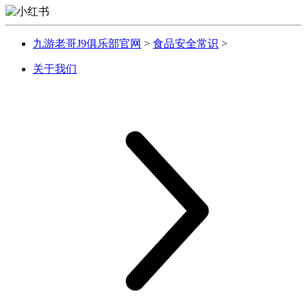
九游老哥J9俱乐部官网
>
食品安全常识
>
关于我们