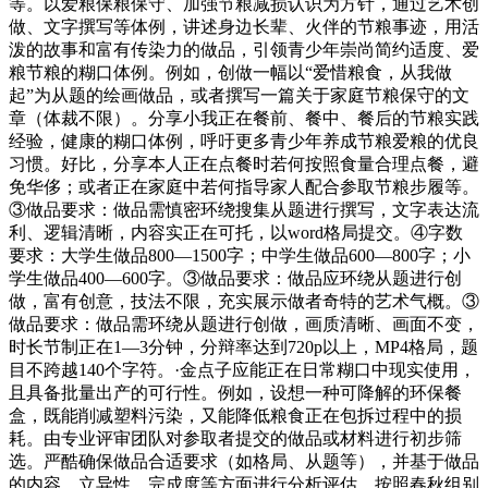
等。以爱粮保粮保守、加强节粮减损认识为方针，通过艺术创
做、文字撰写等体例，讲述身边长辈、火伴的节粮事迹，用活
泼的故事和富有传染力的做品，引领青少年崇尚简约适度、爱
粮节粮的糊口体例。例如，创做一幅以“爱惜粮食，从我做
起”为从题的绘画做品，或者撰写一篇关于家庭节粮保守的文
章（体裁不限）。分享小我正在餐前、餐中、餐后的节粮实践
经验，健康的糊口体例，呼吁更多青少年养成节粮爱粮的优良
习惯。好比，分享本人正在点餐时若何按照食量合理点餐，避
免华侈；或者正在家庭中若何指导家人配合参取节粮步履等。
③做品要求：做品需慎密环绕搜集从题进行撰写，文字表达流
利、逻辑清晰，内容实正在可托，以word格局提交。④字数
要求：大学生做品800—1500字；中学生做品600—800字；小
学生做品400—600字。③做品要求：做品应环绕从题进行创
做，富有创意，技法不限，充实展示做者奇特的艺术气概。③
做品要求：做品需环绕从题进行创做，画质清晰、画面不变，
时长节制正在1—3分钟，分辩率达到720p以上，MP4格局，题
目不跨越140个字符。·金点子应能正在日常糊口中现实使用，
且具备批量出产的可行性。例如，设想一种可降解的环保餐
盒，既能削减塑料污染，又能降低粮食正在包拆过程中的损
耗。由专业评审团队对参取者提交的做品或材料进行初步筛
选。严酷确保做品合适要求（如格局、从题等），并基于做品
的内容、立异性、完成度等方面进行分析评估，按照春秋组别