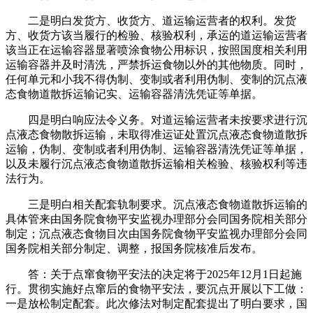
二是明白发货方、收货方、道运输运营者的权利。发货
方、收货方该当履行的检验、核验权利，承运的道运输运营者
该当正在运输容器显著喷涂食物公用标识，按照国度相关利用
运输容器并及时清洗，严禁拆运食物以外的其他物质。同时，
任何单元和小我不得伪制、变制或者利用伪制、变制的沉点液
态食物道散拆运输记实、运输容器清洗凭证等单据。
四是明白响应法令义务。对道运输运营者未按要求进行沉
点液态食物散拆运输，未取得准运证处置沉点液态食物道散拆
运输，伪制、变制或者利用伪制、运输容器清洗凭证等单据，
以及未履行沉点液态食物道散拆运输相关检验、核验权利等违
法行为。
三是明白相关配套轨制要求。沉点液态食物道散拆运输的
具体管来由国务院食物平安监视办理部分会同国务院相关部分
制定；沉点液态食物目次由国务院食物平安监视办理部分会同
国务院相关部分制定、调整，报国务院核准后发布。
答：关于点窜食物平安法的决定将于2025年12月1日起施
行。贯彻实施好点窜后的食物平安法，要沉点开展以下工做：
一是放松制定配套。此次修法对制定配套提出了明白要求，国