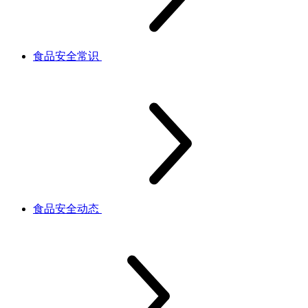
食品安全常识
食品安全动态