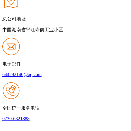
总公司地址
中国湖南省平江寺前工业小区
电子邮件
644292146@qq.com
全国统一服务电话
0730-6321888
网站建设：九游老哥J9俱乐部官网
|
网站地图
本网站支持IPV6